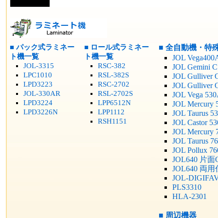
■ パック式ラミネー
■ ロール式ラミネー
■ 全自動機・特
ト機一覧
ト機一覧
JOL Vega400
JOL-3315
RSC-382
JOL Gemini C
LPC1010
RSL-382S
JOL Gulliver 
LPD3223
RSC-2702
JOL Gulliver
JOL-330AR
RSL-2702S
JOL Vega 53
LPD3224
LPP6512N
JOL Mercury 
LPD3226N
LPP1112
JOL Taurus 5
RSH1151
JOL Castor 5
JOL Mercury 
JOL Taurus 7
JOL Pollux 7
JOL640 片
JOL640 両
JOL-DIGIFA
PLS3310
HLA-2301
■
周辺機器