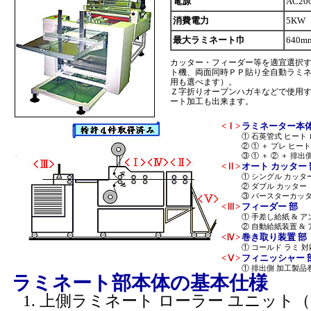
電源
AC200
消費電力
5KW
最大ラミネート巾
640m
カッター・フィーダー等を適宜選択す
ト機、両面同時ＰＰ貼り全自動ラミ
用も選べます）。
Ｚ字折りオープンハガキなどで使用
ート加工も出来ます。
<Ⅰ>
ラミネーター本
① 石英管式 ヒート 
② ① ＋ プレ ヒー
③ ① ＋ ② ＋ 
<Ⅱ>
オート カッター 
① シングル カッター
② ダブル カッター
③ バースターカッタ
<Ⅲ>
フィーダー 部
① 手差し給紙 & 
② 自動給紙装置 &
<Ⅳ>
巻き取り装置 部
① コールド ラミ 
<Ⅴ>
フィニッシャー 
① 排出側 加工製品
ラミネート部本体の基本仕様
上側ラミネート ローラー ユニット（