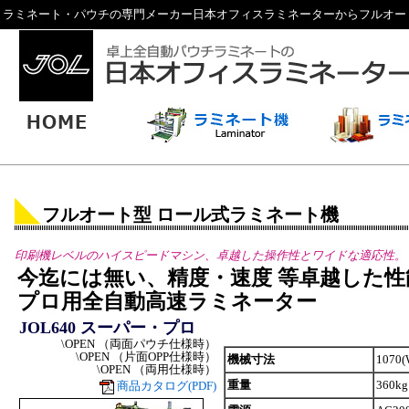
ラミネート・パウチの専門メーカー日本オフィスラミネーターからフルオート型 
フルオート型 ロール式ラミネート機
印刷機レベルのハイスピードマシン、卓越した操作性とワイドな適応性。
今迄には無い、精度・速度 等卓越した性
プロ用全自動高速ラミネーター
JOL640 スーパー・プロ
\OPEN （両面パウチ仕様時）
\OPEN （片面OPP仕様時）
機械寸法
1070(
\OPEN （両用仕様時）
重量
360
商品カタログ(PDF)